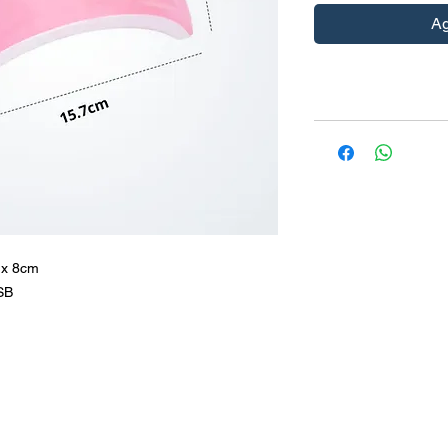
Ag
 x 8cm
SB
barmortrade@gmail.com
+51 981 085 112